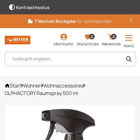
Kontrastmodus
7 Wochen Rückgabe
für Vorteilskunden
0
0
Mein Konto
Wunschliste
Warenkorb
Menü
Suchbegriff, Artikelnummer ...
Start
Wohnen
Wohnaccessoires
OLPHACTORY Raumspray 500 ml