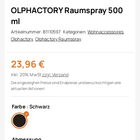
OLPHACTORY Raumspray 500
ml
Artikelnummer:
B1110597
Kategorien:
Wohnaccessoires
,
Olphactory
,
Olphactory Raumspray
23,96
€
Inkl. 20% MwSt.
zzgl.
Versand
Die angezeigten Preise sind Endpreise und berücksichtigen alle
aktuellen Aktionen!
Farbe
: Schwarz
Abmessung