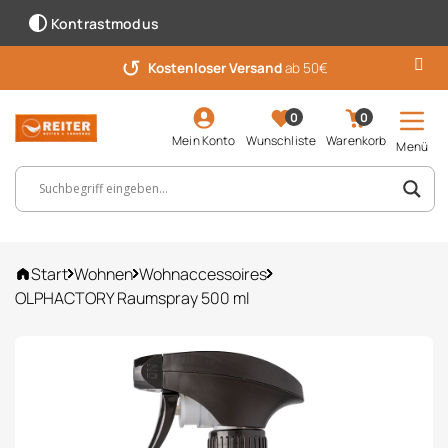
Kontrastmodus
↺
7 Wochen Rückgabe
Kostenloser Versand
für Vorteilskunden
ab 50€
0
0
Mein Konto
Wunschliste
Warenkorb
Menü
Suchbegriff, Artikelnummer ...
Start
Wohnen
Wohnaccessoires
OLPHACTORY Raumspray 500 ml