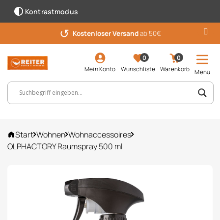
Kontrastmodus
↺
Kostenloser Versand
ab 50€
0
0
Mein Konto
Wunschliste
Warenkorb
Menü
Suchbegriff, Artikelnummer ...
Start
Wohnen
Wohnaccessoires
OLPHACTORY Raumspray 500 ml