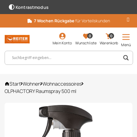
Kontrastmodus
7 Wochen Rückgabe
für Vorteilskunden
0
0
Mein Konto
Wunschliste
Warenkorb
Menü
Suchbegriff, Artikelnummer ...
Start
Wohnen
Wohnaccessoires
OLPHACTORY Raumspray 500 ml