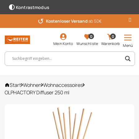
Kontrastmodus
↺
Kostenloser Versand
ab 50€
0
0
Mein Konto
Wunschliste
Warenkorb
Menü
Suchbegriff, Artikelnummer ...
Start
Wohnen
Wohnaccessoires
OLPHACTORY Diffuser 250 ml