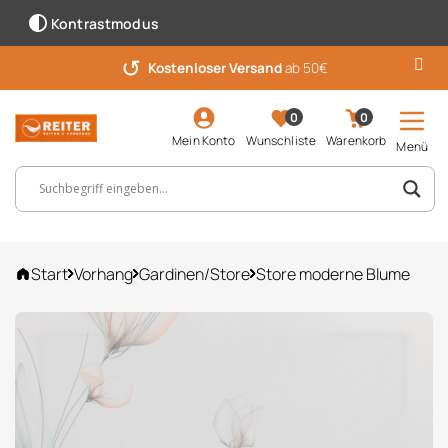
Kontrastmodus
↺
Kostenloser Versand
ab 50€
0
0
Mein Konto
Wunschliste
Warenkorb
Menü
Suchbegriff, Artikelnummer ...
Start
Vorhang
Gardinen/Store
Store moderne Blume