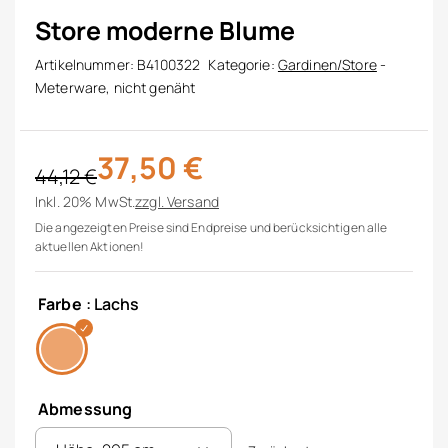
Store moderne Blume
Artikelnummer:
B4100322
Kategorie:
Gardinen/Store
-
Meterware, nicht genäht
37,50
€
44,12
€
Ursprünglicher Preis war: 44,12 €
Aktueller Preis ist: 37,50 €.
Inkl. 20% MwSt.
zzgl.
Versand
Die angezeigten Preise sind Endpreise und berücksichtigen alle
aktuellen Aktionen!
Farbe
: Lachs
Abmessung