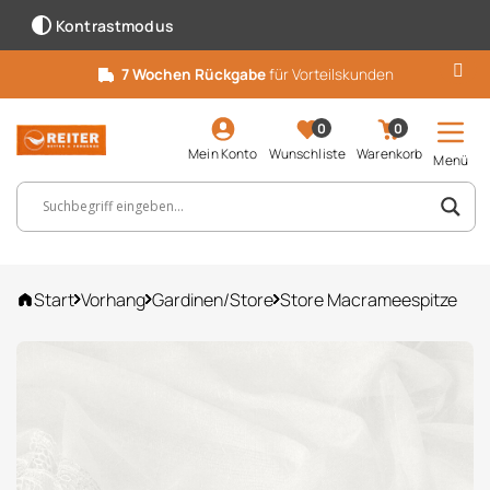
Kontrastmodus
7 Wochen Rückgabe
für Vorteilskunden
0
0
Mein Konto
Wunschliste
Warenkorb
Menü
Suchbegriff, Artikelnummer ...
Start
Vorhang
Gardinen/Store
Store Macrameespitze