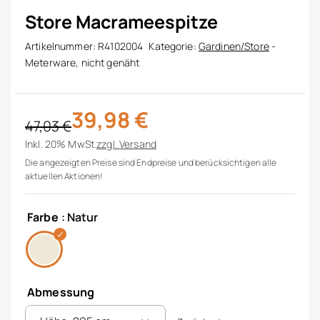
Store Macrameespitze
Artikelnummer:
R4102004
Kategorie:
Gardinen/Store
-
Meterware, nicht genäht
39,98
€
47,03
€
Ursprünglicher Preis war: 47,03 €
Aktueller Preis ist: 39,98 €.
Inkl. 20% MwSt.
zzgl.
Versand
Die angezeigten Preise sind Endpreise und berücksichtigen alle
aktuellen Aktionen!
Farbe
: Natur
Abmessung