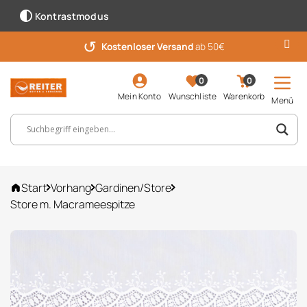
Kontrastmodus
↺
Kostenloser Versand
ab 50€
0
0
Mein Konto
Wunschliste
Warenkorb
Menü
Suchbegriff, Artikelnummer ...
Start
Vorhang
Gardinen/Store
Store m. Macrameespitze