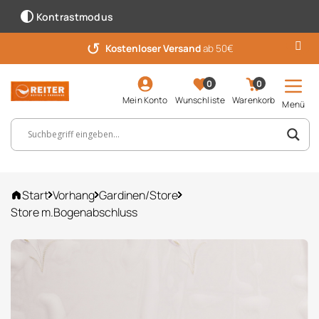
Kontrastmodus
↺
Kostenloser Versand
ab 50€
0
0
Mein Konto
Wunschliste
Warenkorb
Menü
Suchbegriff, Artikelnummer ...
Start
Vorhang
Gardinen/Store
Store m.Bogenabschluss