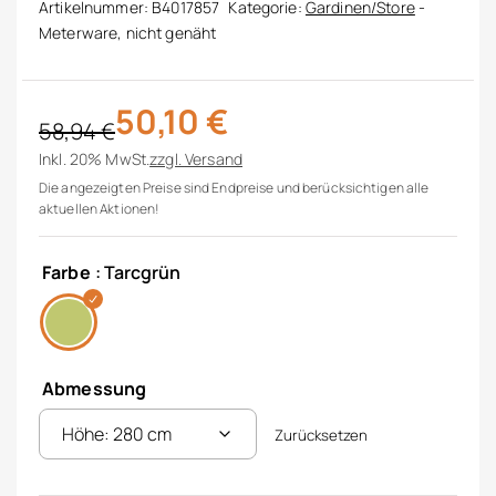
Artikelnummer:
B4017857
Kategorie:
Gardinen/Store
-
Meterware, nicht genäht
50,10
€
58,94
€
Ursprünglicher Preis war: 58,94 €
Aktueller Preis ist: 50,10 €.
Inkl. 20% MwSt.
zzgl.
Versand
Die angezeigten Preise sind Endpreise und berücksichtigen alle
aktuellen Aktionen!
Farbe
: Tarcgrün
Abmessung
Zurücksetzen