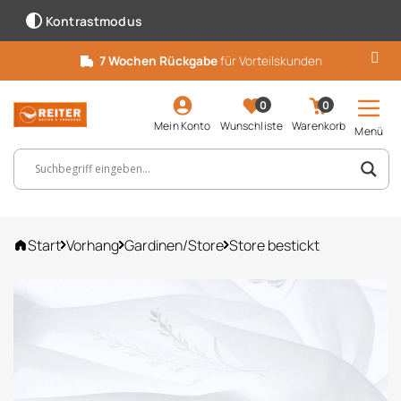
Kontrastmodus
7 Wochen Rückgabe
für Vorteilskunden
0
0
Mein Konto
Wunschliste
Warenkorb
Menü
Suchbegriff, Artikelnummer ...
Start
Vorhang
Gardinen/Store
Store bestickt