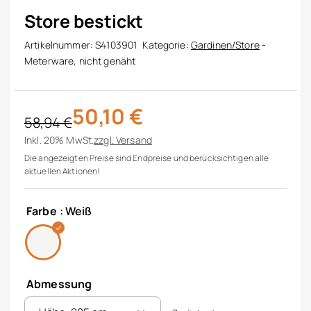
Store bestickt
Artikelnummer:
S4103901
Kategorie:
Gardinen/Store
-
Meterware, nicht genäht
50,10
€
58,94
€
Ursprünglicher Preis war: 58,94 €
Aktueller Preis ist: 50,10 €.
Inkl. 20% MwSt.
zzgl.
Versand
Die angezeigten Preise sind Endpreise und berücksichtigen alle
aktuellen Aktionen!
Farbe
: Weiß
Abmessung