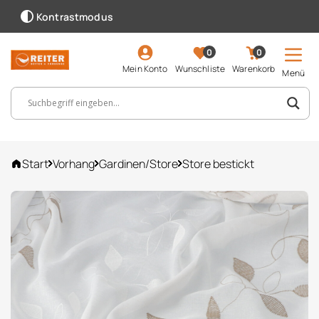
Kontrastmodus
0
0
Mein Konto
Wunschliste
Warenkorb
Menü
Suchbegriff, Artikelnummer ...
Start
Vorhang
Gardinen/Store
Store bestickt