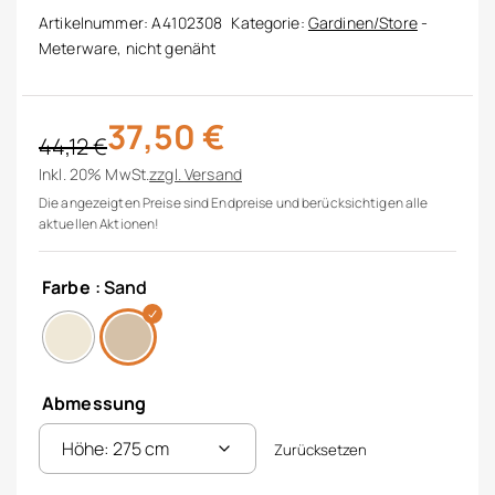
Artikelnummer:
A4102308
Kategorie:
Gardinen/Store
-
Meterware, nicht genäht
37,50
€
44,12
€
Ursprünglicher Preis war: 44,12 €
Aktueller Preis ist: 37,50 €.
Inkl. 20% MwSt.
zzgl.
Versand
Die angezeigten Preise sind Endpreise und berücksichtigen alle
aktuellen Aktionen!
Farbe
: Sand
Abmessung
Zurücksetzen