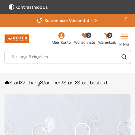
Kontrastmodus
↺
Kostenloser Versand
ab 50€
0
0
Mein Konto
Wunschliste
Warenkorb
Menü
Suchbegriff, Artikelnummer ...
Start
Vorhang
Gardinen/Store
Store bestickt