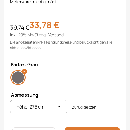
Meterware, nicht genäht
33,78
€
39,74
€
Ursprünglicher Preis war: 39,74 €
Aktueller Preis ist: 33,78 €.
Inkl. 20% MwSt.
zzgl.
Versand
Die angezeigten Preise sind Endpreise und berücksichtigen alle
aktuellen Aktionen!
Farbe
: Grau
Abmessung
Zurücksetzen