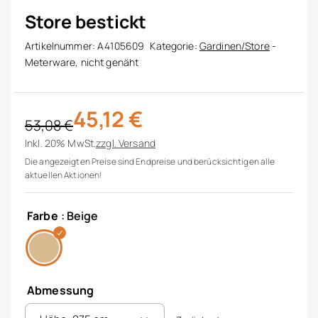
Store bestickt
Artikelnummer:
A4105609
Kategorie:
Gardinen/Store
-
Meterware, nicht genäht
45,12
€
53,08
€
Ursprünglicher Preis war: 53,08 €
Aktueller Preis ist: 45,12 €.
Inkl. 20% MwSt.
zzgl.
Versand
Die angezeigten Preise sind Endpreise und berücksichtigen alle
aktuellen Aktionen!
Farbe
: Beige
Abmessung