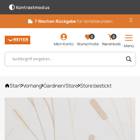
Kontrastmodus
7 Wochen Rückgabe
für Vorteilskunden
0
0
Mein Konto
Wunschliste
Warenkorb
Menü
Suchbegriff, Artikelnummer ...
Start
Vorhang
Gardinen/Store
Store bestickt