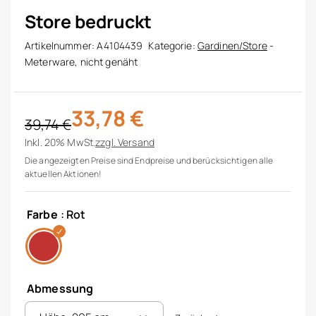
Store bedruckt
Artikelnummer:
A4104439
Kategorie:
Gardinen/Store
-
Meterware, nicht genäht
33,78
€
39,74
€
Ursprünglicher Preis war: 39,74 €
Aktueller Preis ist: 33,78 €.
Inkl. 20% MwSt.
zzgl.
Versand
Die angezeigten Preise sind Endpreise und berücksichtigen alle
aktuellen Aktionen!
Farbe
: Rot
Abmessung