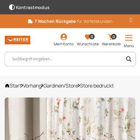
Kontrastmodus
7 Wochen Rückgabe
für Vorteilskunden
0
0
Mein Konto
Wunschliste
Warenkorb
Menü
Suchbegriff, Artikelnummer ...
Start
Vorhang
Gardinen/Store
Store bedruckt