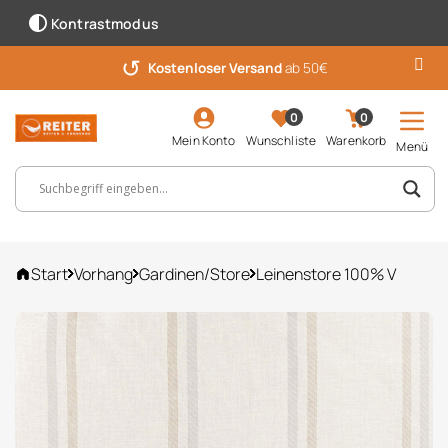
Kontrastmodus
↺
Kostenloser Versand
ab 50€
0
0
Mein Konto
Wunschliste
Warenkorb
Menü
Suchbegriff, Artikelnummer ...
Start
Vorhang
Gardinen/Store
Leinenstore 100% V