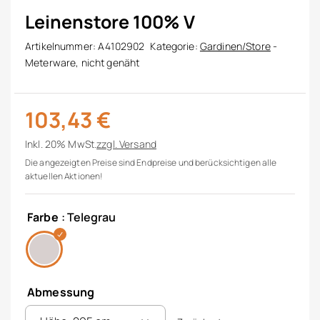
Leinenstore 100% V
Artikelnummer:
A4102902
Kategorie:
Gardinen/Store
-
Meterware, nicht genäht
103,43
€
Inkl. 20% MwSt.
zzgl.
Versand
Die angezeigten Preise sind Endpreise und berücksichtigen alle
aktuellen Aktionen!
Farbe
: Telegrau
Abmessung