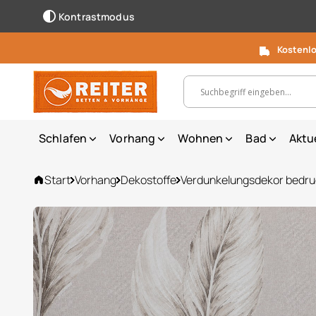
Kontrastmodus
Kostenlo
Suchbegriff, Artikelnummer ...
Schlafen
Vorhang
Wohnen
Bad
Aktu
Start
Vorhang
Dekostoffe
Verdunkelungsdekor bedru