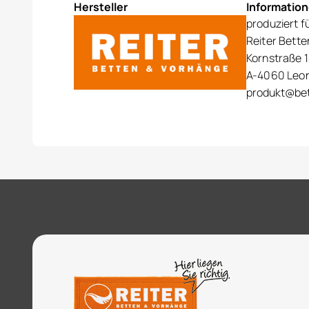
Hersteller
Informatio
produziert f
Reiter Bett
Kornstraße 1
A-4060 Leo
produkt@bet