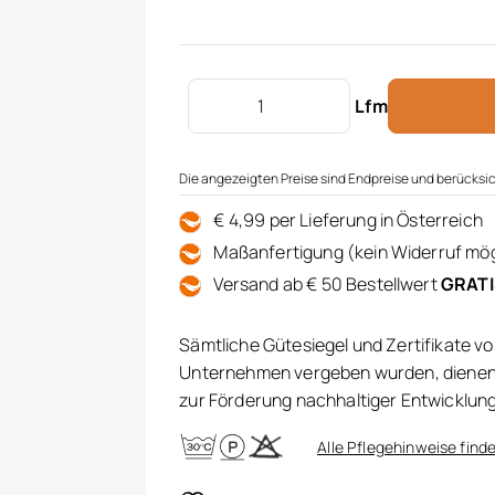
Verdunkelungsdekor bedruckt Men
Lfm
Die angezeigten Preise sind Endpreise und berücksic
€ 4,99 per Lieferung in Österreich
Maßanfertigung (kein Widerruf mög
Versand ab € 50 Bestellwert
GRAT
Sämtliche Gütesiegel und Zertifikate v
Unternehmen vergeben wurden, dienen 
zur Förderung nachhaltiger Entwicklun
Alle Pflegehinweise finde