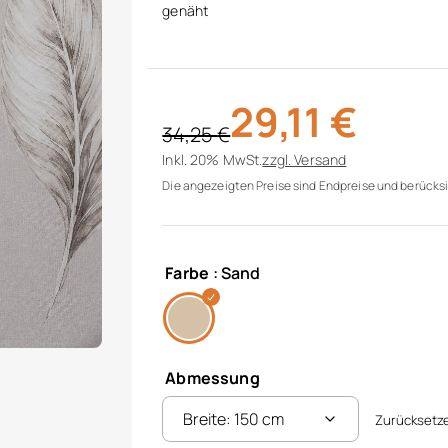
genäht
29,11
€
34,25
€
Ursprünglicher Preis war: 34,25 €
Aktueller Preis ist: 29,11 €.
Inkl. 20% MwSt.
zzgl.
Versand
Die angezeigten Preise sind Endpreise und berücksi
Farbe
: Sand
Abmessung
Zurücksetz