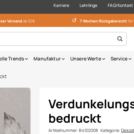
Karriere
Lehrlinge
FAQ/Kontakt
↺
ser Versand
ab 50€
7 Wochen Rückgaberecht
für
elle Trends
Manufaktur
Unsere Werte
Service
ckt
Verdunkelung
bedruckt
Artikelnummer:
B4102008
Kategorie:
Dekos