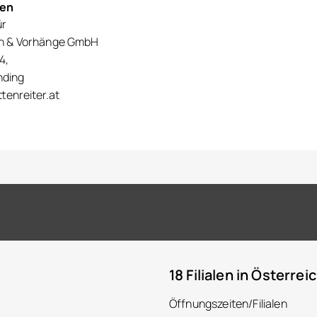
nen
ür
en & Vorhänge GmbH
4,
nding
tenreiter.at
18 Filialen in Österrei
Öffnungszeiten/Filialen