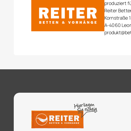
produziert f
Reiter Bett
Kornstraße 1
A-4060 Leo
produkt@bet