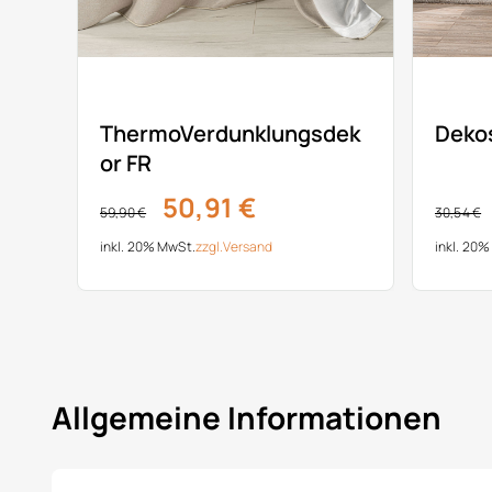
ThermoVerdunklungsdek
Dekos
or FR
50,91 €
59,90 €
30,54 €
inkl. 20% MwSt.
zzgl.
Versand
inkl. 20
Allgemeine Informationen