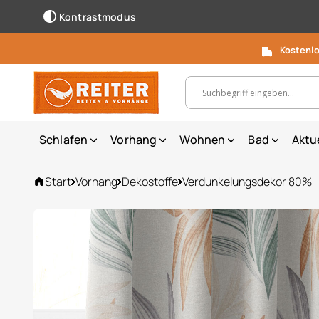
Kontrastmodus
Kostenlo
Suchbegriff, Artikelnummer ...
Schlafen
Vorhang
Wohnen
Bad
Aktu
Start
Vorhang
Dekostoffe
Verdunkelungsdekor 80%