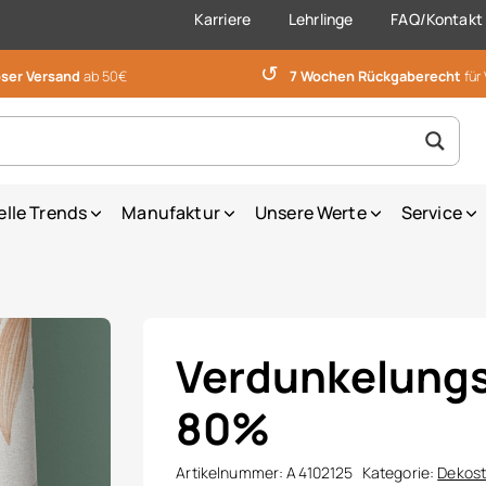
Karriere
Lehrlinge
FAQ/Kontakt
↺
ser Versand
ab 50€
7 Wochen Rückgaberecht
für
elle Trends
Manufaktur
Unsere Werte
Service
Verdunkelung
80%
Artikelnummer:
A4102125
Kategorie:
Dekost