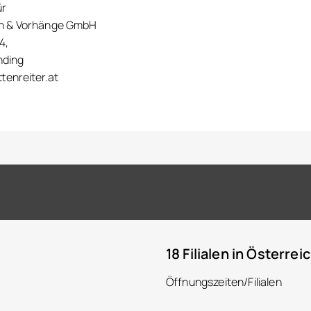
ür
en & Vorhänge GmbH
4,
nding
tenreiter.at
18 Filialen in Österrei
Öffnungszeiten/Filialen