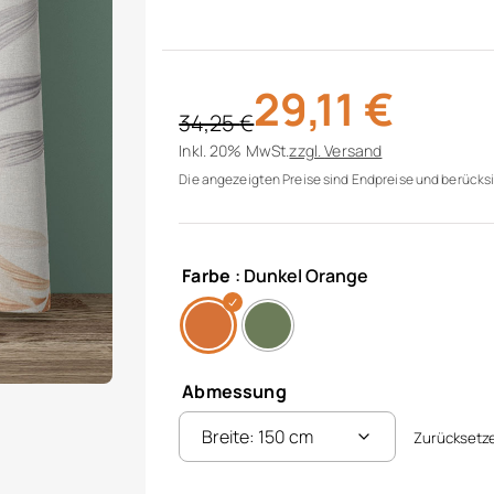
29,11
€
34,25
€
Ursprünglicher Preis war: 34,25 €
Aktueller Preis ist: 29,11 €.
Inkl. 20% MwSt.
zzgl.
Versand
Die angezeigten Preise sind Endpreise und berücksi
Farbe
: Dunkel Orange
Abmessung
Zurücksetz