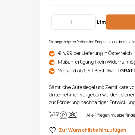
Verdunkelungsdekor 80% Menge
Lfm
Die angezeigten Preise sind Endpreise und berücksic
€ 4,99 per Lieferung in Österreich
Maßanfertigung (kein Widerruf mög
Versand ab € 50 Bestellwert
GRAT
Sämtliche Gütesiegel und Zertifikate v
Unternehmen vergeben wurden, dienen 
zur Förderung nachhaltiger Entwicklun
Alle Pflegehinweise finde
Zur Wunschliste hinzufügen