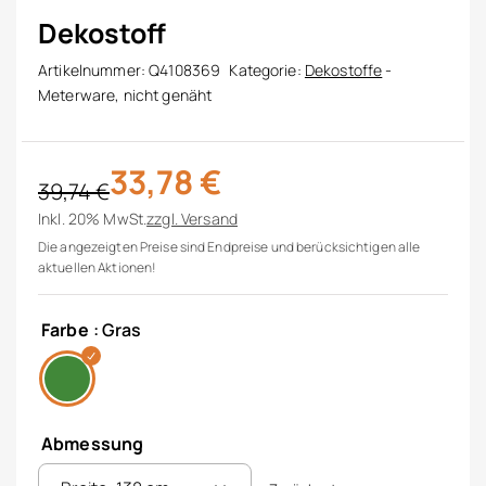
Dekostoff
Artikelnummer:
Q4108369
Kategorie:
Dekostoffe
-
Meterware, nicht genäht
33,78
€
39,74
€
Ursprünglicher Preis war: 39,74 €
Aktueller Preis ist: 33,78 €.
Inkl. 20% MwSt.
zzgl.
Versand
Die angezeigten Preise sind Endpreise und berücksichtigen alle
aktuellen Aktionen!
Farbe
: Gras
Abmessung