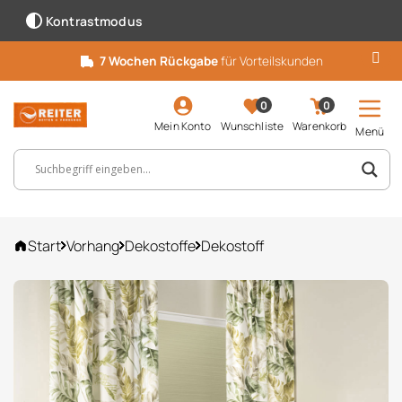
Kontrastmodus
7 Wochen Rückgabe
für Vorteilskunden
0
0
Mein Konto
Wunschliste
Warenkorb
Menü
Suchbegriff, Artikelnummer ...
Start
Vorhang
Dekostoffe
Dekostoff