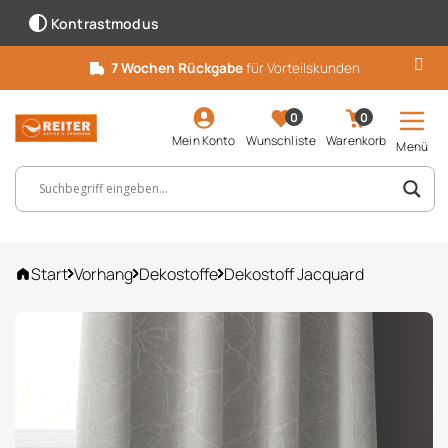
Kontrastmodus
7 Wochen Rückgabe
für Vorteilskunden
0
0
Mein Konto
Wunschliste
Warenkorb
Menü
Suchbegriff, Artikelnummer ...
Start
Vorhang
Dekostoffe
Dekostoff Jacquard