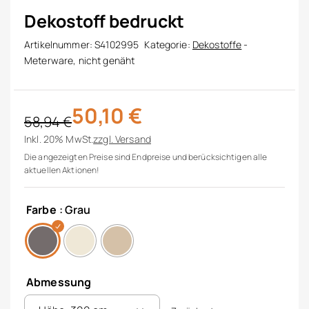
Dekostoff bedruckt
Artikelnummer:
S4102995
Kategorie:
Dekostoffe
-
Meterware, nicht genäht
50,10
€
58,94
€
Ursprünglicher Preis war: 58,94 €
Aktueller Preis ist: 50,10 €.
Inkl. 20% MwSt.
zzgl.
Versand
Die angezeigten Preise sind Endpreise und berücksichtigen alle
aktuellen Aktionen!
Farbe
: Grau
Abmessung