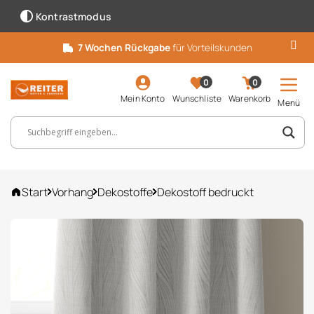
Kontrastmodus
7 Wochen Rückgabe
für Vorteilskunden
0
0
Mein Konto
Wunschliste
Warenkorb
Menü
Suchbegriff, Artikelnummer ...
Start
Vorhang
Dekostoffe
Dekostoff bedruckt