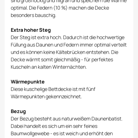
sind großflockig und filigran und speichern die Wärme
optimal. Die Federn (10 %) machen die Decke
besonders bauschig.
Extra hoher Steg
Der Steg ist extra hoch. Dadurch ist die hochwertige
Füllung aus Daunen und Federn immer optimal verteilt
und es können keine Kältebrücken entstehen. Die
Decke wärmt somit gleichmäßig - für perfektes
Kuscheln an kalten Winternächten.
Wärmepunkte
Diese kuschelige Bettdecke ist mit fünf
Wärmepunkten gekennzeichnet.
Bezug
Der Bezug besteht aus naturweißem Daunenbatist.
Dabei handelt es sich um ein sehr feines
Baumwollgewebe - es ist weich und erhöht den