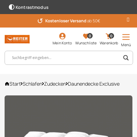
Kontrastmodus
↺
Kostenloser Versand
ab 50€
0
0
Mein Konto
Wunschliste
Warenkorb
Menü
Suchbegriff, Artikelnummer ...
Start
Schlafen
Zudecken
Daunendecke Exclusive