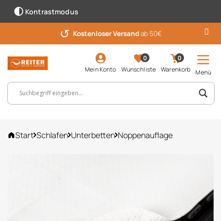
Kontrastmodus
↺
Kostenloser Versand
ab 50€
0
0
Mein Konto
Wunschliste
Warenkorb
Menü
Suchbegriff, Artikelnummer ...
Start
Schlafen
Unterbetten
Noppenauflage