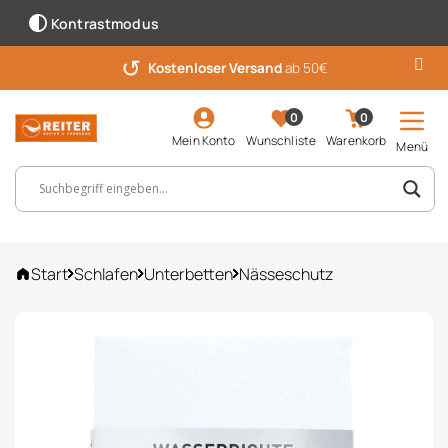
Kontrastmodus
↺
Kostenloser Versand
ab 50€
0
0
Mein Konto
Wunschliste
Warenkorb
Menü
Suchbegriff, Artikelnummer ...
Start
Schlafen
Unterbetten
Nässeschutz