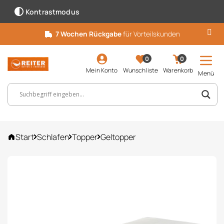
Kontrastmodus
7 Wochen Rückgabe
für Vorteilskunden
0
0
Mein Konto
Wunschliste
Warenkorb
Menü
Suchbegriff, Artikelnummer ...
Start
Schlafen
Topper
Geltopper