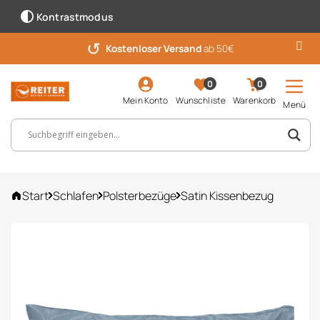
Kontrastmodus
↺
Kostenloser Versand
ab 50€
0
0
Mein Konto
Wunschliste
Warenkorb
Menü
Suchbegriff, Artikelnummer ...
Start
Schlafen
Polsterbezüge
Satin Kissenbezug