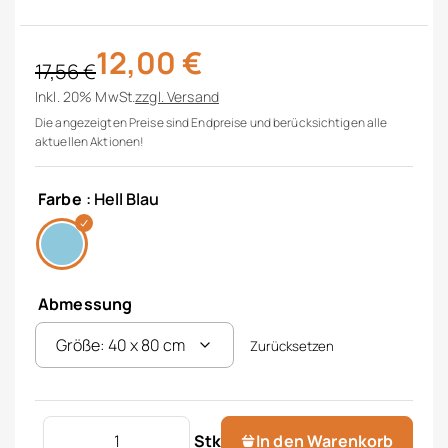
12,00
€
17,56
€
Ursprünglicher Preis war: 17,56 €
Aktueller Preis ist: 12,00 €.
Inkl. 20% MwSt.
zzgl.
Versand
Die angezeigten Preise sind Endpreise und berücksichtigen alle
aktuellen Aktionen!
Farbe
: Hell Blau
Abmessung
Zurücksetzen
Satin Kissenbezug Menge
Stk
In den Warenkorb