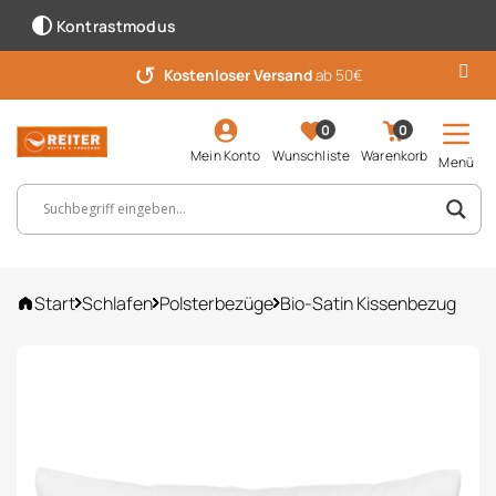
Kontrastmodus
↺
Kostenloser Versand
ab 50€
0
0
Mein Konto
Wunschliste
Warenkorb
Menü
Suchbegriff, Artikelnummer ...
Start
Schlafen
Polsterbezüge
Bio-Satin Kissenbezug