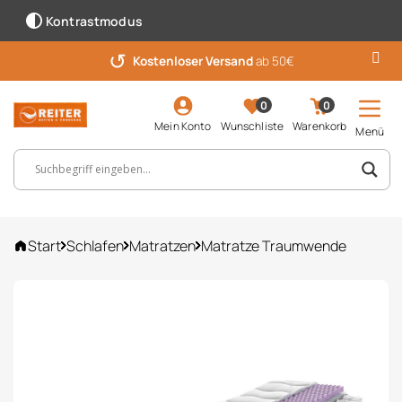
Kontrastmodus
↺
Kostenloser Versand
ab 50€
0
0
Mein Konto
Wunschliste
Warenkorb
Menü
Suchbegriff, Artikelnummer ...
Start
Schlafen
Matratzen
Matratze Traumwende