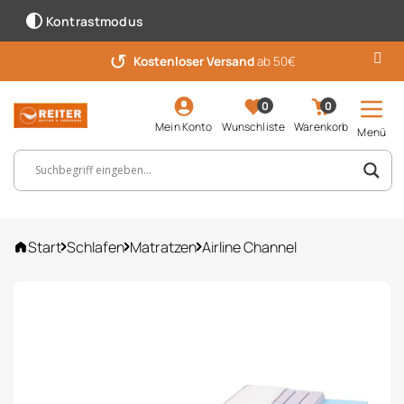
Kontrastmodus
↺
Kostenloser Versand
ab 50€
0
0
Mein Konto
Wunschliste
Warenkorb
Menü
Suchbegriff, Artikelnummer ...
Start
Schlafen
Matratzen
Airline Channel