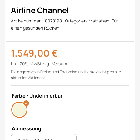
Airline Channel
Artikelnummer:
L8078198
Kategorien:
Matratzen
,
Für
einen gesunden Rücken
1.549,00
€
Inkl. 20% MwSt.
zzgl.
Versand
Die angezeigten Preise sind Endpreise und berücksichtigen alle
aktuellen Aktionen!
Farbe
: Undefinierbar
Abmessung