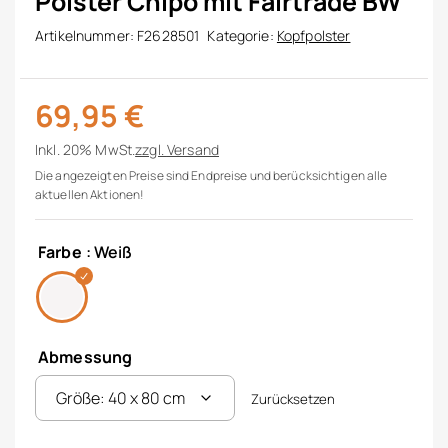
Polster Chipo mit Fairtrade BW
Artikelnummer:
F2628501
Kategorie:
Kopfpolster
69,95
€
Inkl. 20% MwSt.
zzgl.
Versand
Die angezeigten Preise sind Endpreise und berücksichtigen alle
aktuellen Aktionen!
Farbe
: Weiß
Abmessung
Zurücksetzen