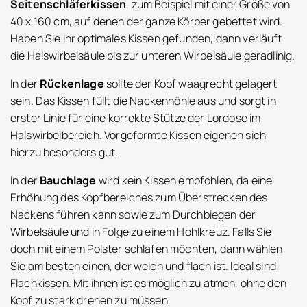
Seitenschläferkissen
, zum Beispiel mit einer Größe von
40 x 160 cm, auf denen der ganze Körper gebettet wird.
Haben Sie Ihr optimales Kissen gefunden, dann verläuft
die Halswirbelsäule bis zur unteren Wirbelsäule geradlinig.
In der
Rückenlage
sollte der Kopf waagrecht gelagert
sein. Das Kissen füllt die Nackenhöhle aus und sorgt in
erster Linie für eine korrekte Stütze der Lordose im
Halswirbelbereich. Vorgeformte Kissen eigenen sich
hierzu besonders gut.
In der
Bauchlage
wird kein Kissen empfohlen, da eine
Erhöhung des Kopfbereiches zum Überstrecken des
Nackens führen kann sowie zum Durchbiegen der
Wirbelsäule und in Folge zu einem Hohlkreuz. Falls Sie
doch mit einem Polster schlafen möchten, dann wählen
Sie am besten einen, der weich und flach ist. Ideal sind
Flachkissen. Mit ihnen ist es möglich zu atmen, ohne den
Kopf zu stark drehen zu müssen.