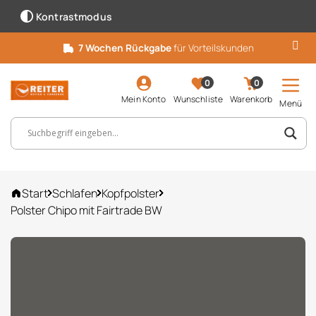
Kontrastmodus
7 Wochen Rückgabe
für Vorteilskunden
0
0
Mein Konto
Wunschliste
Warenkorb
Menü
Suchbegriff, Artikelnummer ...
Start
Schlafen
Kopfpolster
Polster Chipo mit Fairtrade BW