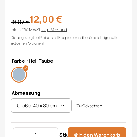
12,00
€
18,07
€
Ursprünglicher Preis war: 18,07 €
Aktueller Preis ist: 12,00 €.
Inkl. 20% MwSt.
zzgl.
Versand
Die angezeigten Preise sind Endpreise und berücksichtigen alle
aktuellen Aktionen!
Farbe
: Hell Taube
Abmessung
Zurücksetzen
Satin Polsterbezug Menge
Stk
In den Warenkorb