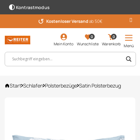
Kontrastmodus
↺
Kostenloser Versand
ab 50€
0
0
Mein Konto
Wunschliste
Warenkorb
Menü
Suchbegriff, Artikelnummer ...
Start
Schlafen
Polsterbezüge
Satin Polsterbezug