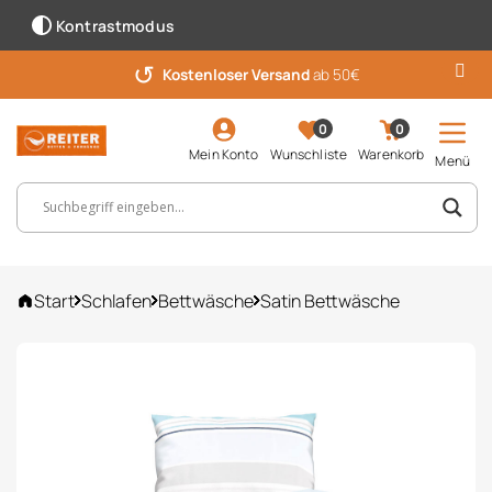
Kontrastmodus
↺
Kostenloser Versand
ab 50€
0
0
Mein Konto
Wunschliste
Warenkorb
Menü
Suchbegriff, Artikelnummer ...
Start
Schlafen
Bettwäsche
Satin Bettwäsche