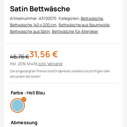
Satin Bettwäsche
Artikelnummer:
A3100075
Kategorien:
Bettwäsche
,
Bettwäsche 140 x 200 cm
,
Bettwäsche aus Baumwolle
,
Bettwäsche aus Satin
,
Bettwäsche für Allergiker
31,56
€
46,76
€
Ursprünglicher Preis war: 46,76 €
Aktueller Preis ist: 31,56 €.
Inkl. 20% MwSt.
zzgl.
Versand
Die angezeigten Preise sind Endpreise und berücksichtigen alle
aktuellen Aktionen!
Farbe
: Hell Blau
Abmessung