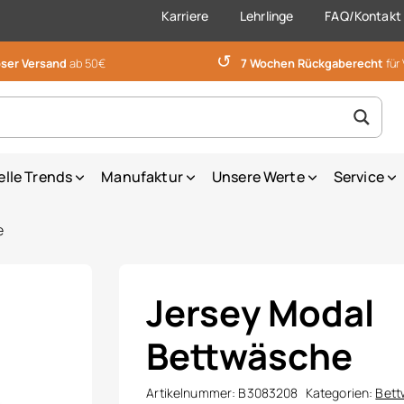
Karriere
Lehrlinge
FAQ/Kontakt
↺
ser Versand
ab 50€
7 Wochen Rückgaberecht
für
elle Trends
Manufaktur
Unsere Werte
Service
e
Jersey Modal
Bettwäsche
Artikelnummer:
B3083208
Kategorien:
Bett