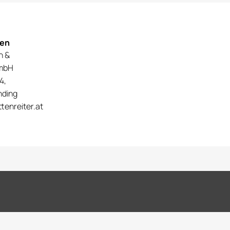
nen
n &
mbH
4,
nding
tenreiter.at