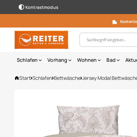
Kontrastmodus
Kostenlo
Suchbegriff, Artikelnummer ...
Schlafen
Vorhang
Wohnen
Bad
Aktu
Start
Schlafen
Bettwäsche
Jersey Modal Bettwäsch