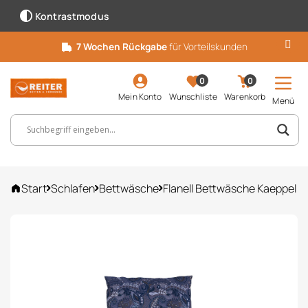
Kontrastmodus
7 Wochen Rückgabe
für Vorteilskunden
0
0
Mein Konto
Wunschliste
Warenkorb
Menü
Suchbegriff, Artikelnummer ...
Start
Schlafen
Bettwäsche
Flanell Bettwäsche Kaeppel