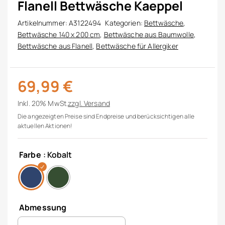
Flanell Bettwäsche Kaeppel
Artikelnummer:
A3122494
Kategorien:
Bettwäsche
,
Bettwäsche 140 x 200 cm
,
Bettwäsche aus Baumwolle
,
Bettwäsche aus Flanell
,
Bettwäsche für Allergiker
69,99
€
Inkl. 20% MwSt.
zzgl.
Versand
Die angezeigten Preise sind Endpreise und berücksichtigen alle
aktuellen Aktionen!
Farbe
: Kobalt
Abmessung