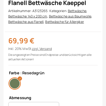
Flanell Bettwäsche Kaeppel
Artikelnummer:
A3123265
Kategorien:
Bettwäsche
,
Bettwäsche 140 x 200 cm
,
Bettwäsche aus Baumwolle
,
Bettwäsche aus Flanell
,
Bettwäsche für Allergiker
69,99
€
Inkl. 20% MwSt.
zzgl.
Versand
Die angezeigten Preise sind Endpreise und berücksichtigen alle
aktuellen Aktionen!
Farbe
: Resedagrün
Abmessung