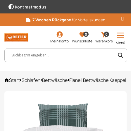
Kontrastmodus
7 Wochen Rückgabe
für Vorteilskunden
0
0
Mein Konto
Wunschliste
Warenkorb
Menü
Suchbegriff, Artikelnummer ...
Start
Schlafen
Bettwäsche
Flanell Bettwäsche Kaeppel