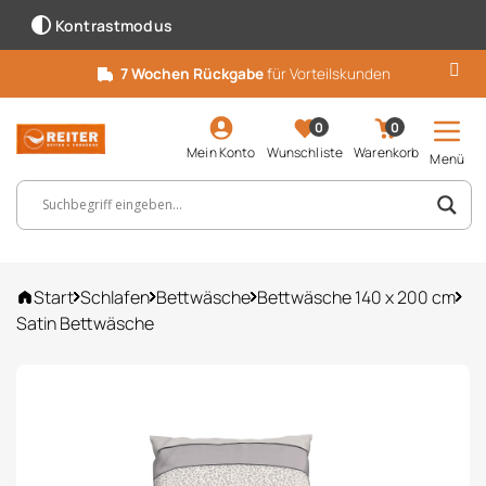
Kontrastmodus
7 Wochen Rückgabe
für Vorteilskunden
0
0
Mein Konto
Wunschliste
Warenkorb
Menü
Suchbegriff, Artikelnummer ...
Start
Schlafen
Bettwäsche
Bettwäsche 140 x 200 cm
Satin Bettwäsche