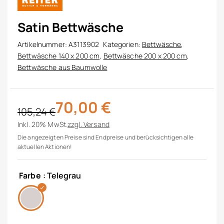
Satin Bettwäsche
Artikelnummer:
A3113902
Kategorien:
Bettwäsche
,
Bettwäsche 140 x 200 cm
,
Bettwäsche 200 x 200 cm
,
Bettwäsche aus Baumwolle
70,00
€
105,24
€
Ursprünglicher Preis war: 105,24 €
Aktueller Preis ist: 70,00 €.
Inkl. 20% MwSt.
zzgl.
Versand
Die angezeigten Preise sind Endpreise und berücksichtigen alle
aktuellen Aktionen!
Farbe
: Telegrau