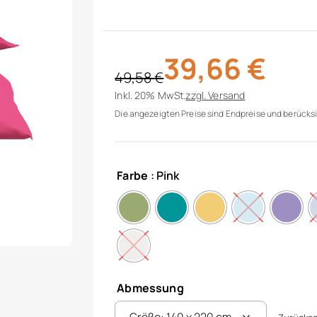
39,66
€
49,58
€
Ursprünglicher Preis war: 49,58 €
Aktueller Preis ist: 39,66 €.
Inkl. 20% MwSt.
zzgl.
Versand
Die angezeigten Preise sind Endpreise und berücksi
Farbe
: Pink
Abmessung