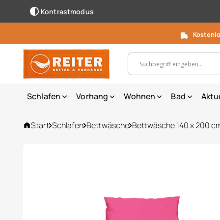
Kontrastmodus
Kostenlo
Suchbegriff, Artikelnummer ...
Schlafen
Vorhang
Wohnen
Bad
Aktu
Start
Schlafen
Bettwäsche
Bettwäsche 140 x 200 c