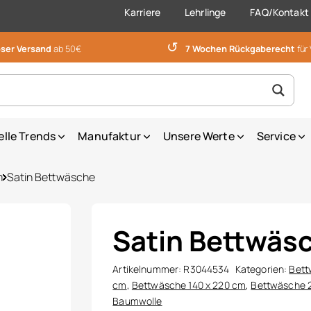
Karriere
Lehrlinge
FAQ/Kontakt
↺
ser Versand
ab 50€
7 Wochen Rückgaberecht
für
elle Trends
Manufaktur
Unsere Werte
Service
m
Satin Bettwäsche
Satin Bettwäs
Artikelnummer:
R3044534
Kategorien:
Bett
cm
,
Bettwäsche 140 x 220 cm
,
Bettwäsche 
Baumwolle