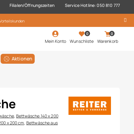
Filialen/Öffnungszeiten
Service Hotline: 050 810 777
 Vorteilskunden
0
0
Mein Konto
Wunschliste
Warenkorb
Aktionen
che
wäsche
,
Bettwäsche 140 x 200
200 x 200 cm
,
Bettwäsche aus