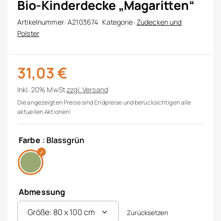
Bio-Kinderdecke „Magaritten“
Artikelnummer:
A2103674
Kategorie:
Zudecken und
Polster
31,03
€
Inkl. 20% MwSt.
zzgl.
Versand
Die angezeigten Preise sind Endpreise und berücksichtigen alle
aktuellen Aktionen!
Farbe
: Blassgrün
Abmessung
Zurücksetzen