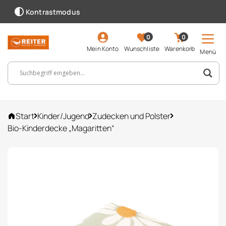
Kontrastmodus
0
0
Mein Konto
Wunschliste
Warenkorb
Menü
Suchbegriff, Artikelnummer ...
Start
Kinder/Jugend
Zudecken und Polster
Bio-Kinderdecke „Magaritten“