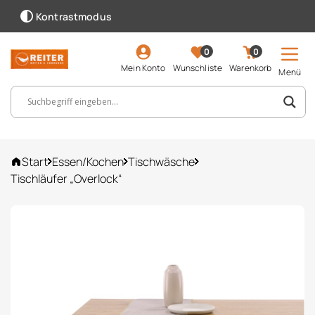
Kontrastmodus
0
0
Mein Konto
Wunschliste
Warenkorb
Menü
Suchbegriff, Artikelnummer ...
Start
Essen/Kochen
Tischwäsche
Tischläufer „Overlock“