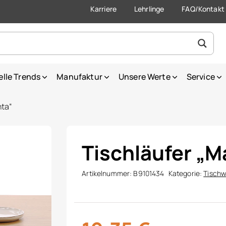
Karriere
Lehrlinge
FAQ/Kontakt
elle Trends
Manufaktur
Unsere Werte
Service
nta“
Tischläufer „M
Artikelnummer:
B9101434
Kategorie:
Tisch