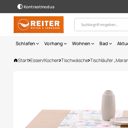
Kontrastmodus
Suchbegriff, Artikelnummer ...
Schlafen
Vorhang
Wohnen
Bad
Aktu
Start
Essen/Kochen
Tischwäsche
Tischläufer „Mara