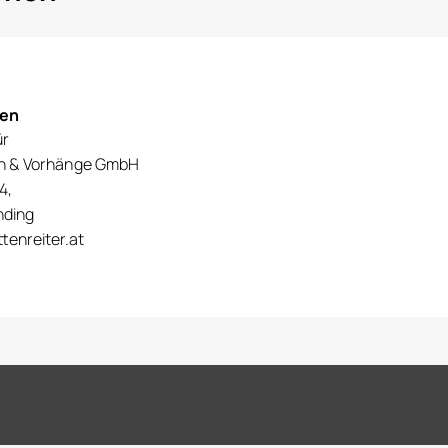
nen
ür
en & Vorhänge GmbH
4,
nding
tenreiter.at