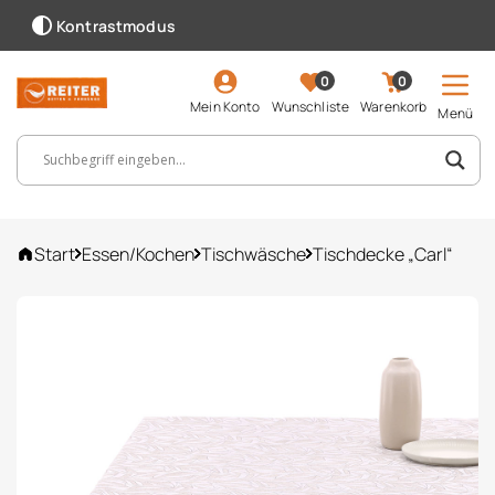
Kontrastmodus
0
0
Mein Konto
Wunschliste
Warenkorb
Menü
Suchbegriff, Artikelnummer ...
Start
Essen/Kochen
Tischwäsche
Tischdecke „Carl“