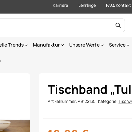
Karriere
Lehrlinge
FAQ/Kontakt
elle Trends
Manufaktur
Unsere Werte
Service
“
Tischband „Tu
Artikelnummer:
V9122135
Kategorie:
Tisch