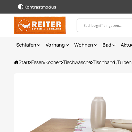
Kontrastmodus
Suchbegriff, Artikelnummer ...
Schlafen
Vorhang
Wohnen
Bad
Aktu
Start
Essen/Kochen
Tischwäsche
Tischband „Tulpen