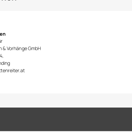
nen
ür
en & Vorhänge GmbH
4,
nding
tenreiter.at