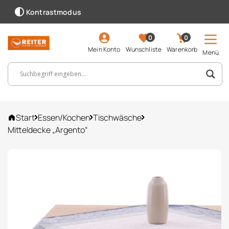
Kontrastmodus
0
0
Mein Konto
Wunschliste
Warenkorb
Menü
Suchbegriff, Artikelnummer ...
Start
Essen/Kochen
Tischwäsche
Mitteldecke „Argento“