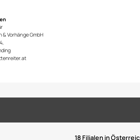
nen
ür
en & Vorhänge GmbH
4,
nding
tenreiter.at
18 Filialen in Österrei