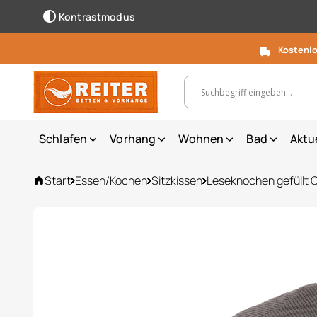
Kontrastmodus
Kostenlo
Suchbegriff, Artikelnummer ...
Schlafen
Vorhang
Wohnen
Bad
Aktu
Start
Essen/Kochen
Sitzkissen
Leseknochen gefüllt 