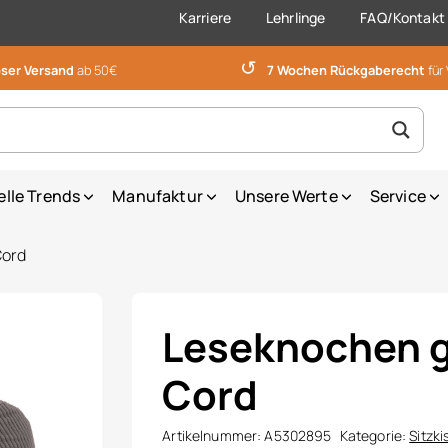
Karriere
Lehrlinge
FAQ/Kontakt
↺
ser Versand
ab 50€
7 Wochen Rückgaberecht
für
elle Trends
Manufaktur
Unsere Werte
Service
Cord
Leseknochen g
Cord
Artikelnummer:
A5302895
Kategorie:
Sitzki