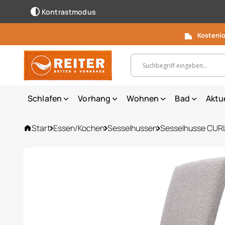
Kontrastmodus
Kostenlo
Suchbegriff, Artikelnummer ...
Schlafen
Vorhang
Wohnen
Bad
Aktu
Start
Essen/Kochen
Sesselhussen
Sesselhusse CUR