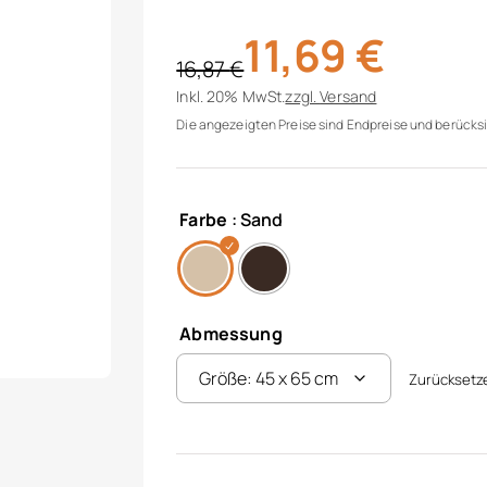
11,69
€
16,87
€
Ursprünglicher Preis war: 16,87 €
Aktueller Preis ist: 11,69 €.
Inkl. 20% MwSt.
zzgl.
Versand
Die angezeigten Preise sind Endpreise und berücksi
Farbe
: Sand
Abmessung
Zurücksetz