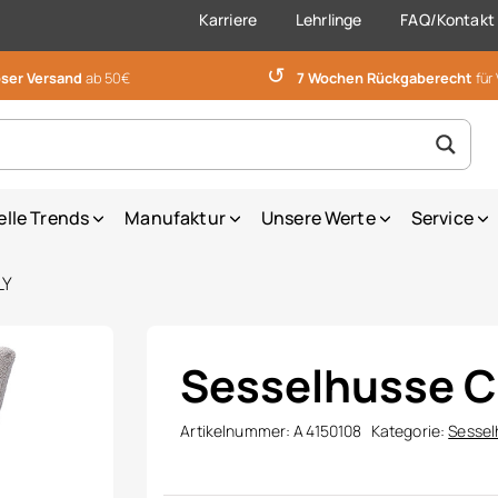
Karriere
Lehrlinge
FAQ/Kontakt
↺
ser Versand
ab 50€
7 Wochen Rückgaberecht
für
elle Trends
Manufaktur
Unsere Werte
Service
LY
Sesselhusse 
Artikelnummer:
A4150108
Kategorie:
Sessel