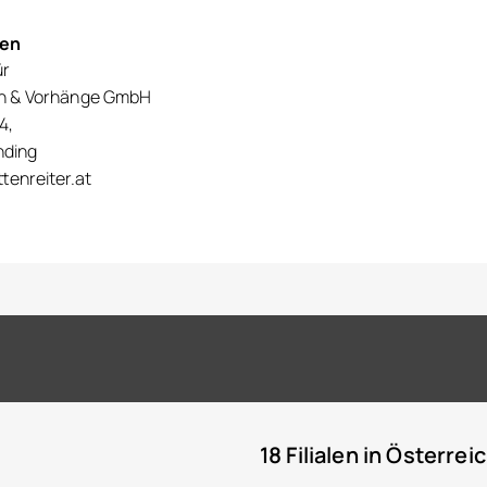
nen
ür
en & Vorhänge GmbH
4,
nding
tenreiter.at
18 Filialen in Österrei