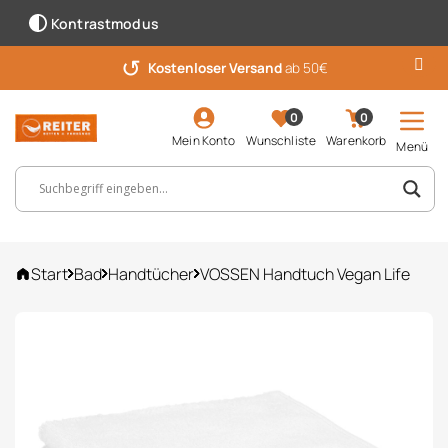
Kontrastmodus
↺
Kostenloser Versand
ab 50€
0
0
Mein Konto
Wunschliste
Warenkorb
Menü
Suchbegriff, Artikelnummer ...
Start
Bad
Handtücher
VOSSEN Handtuch Vegan Life