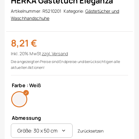
HERKA Gästetuch Eleganza
Artikelnummer:
R5210201
Kategorie:
Gästetücher und
Waschhandschuhe
8,21
€
Inkl. 20% MwSt.
zzgl.
Versand
Die angezeigten Preise sind Endpreise und berücksichtigen alle
aktuellen Aktionen!
Farbe
: Weiß
Abmessung
Zurücksetzen