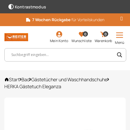
Kontrastmodus
7 Wochen Rückgabe
für Vorteilskunden
0
0
Mein Konto
Wunschliste
Warenkorb
Menü
Suchbegriff, Artikelnummer ...
Start
Bad
Gästetücher und Waschhandschuhe
HERKA Gästetuch Eleganza