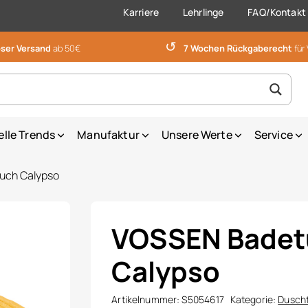
Karriere
Lehrlinge
FAQ/Kontakt
↺
ser Versand
ab 50€
7 Wochen Rückgaberecht
für
elle Trends
Manufaktur
Unsere Werte
Service
uch Calypso
VOSSEN Badet
Calypso
Artikelnummer:
S5054617
Kategorie:
Dusch