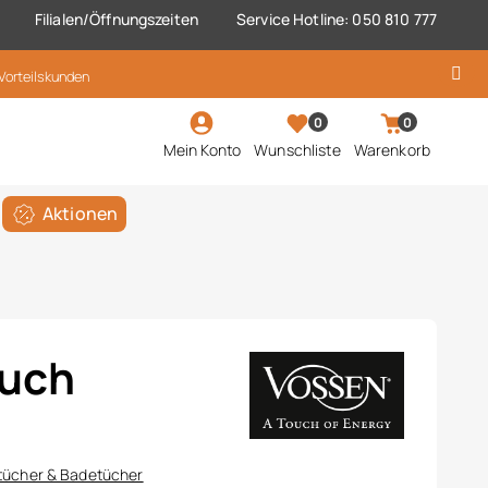
Filialen/Öffnungszeiten
Service Hotline: 050 810 777
 Vorteilskunden
0
0
Mein Konto
Wunschliste
Warenkorb
Aktionen
uch
tücher & Badetücher