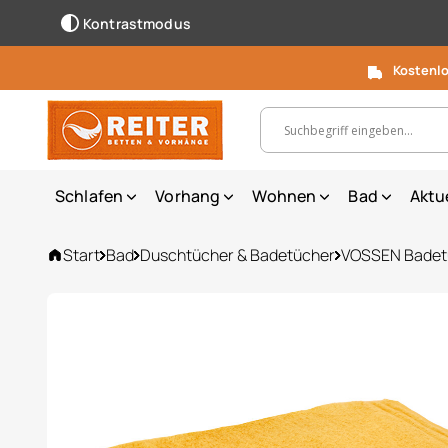
Kontrastmodus
Kostenlo
Suchbegriff, Artikelnummer ...
Schlafen
Vorhang
Wohnen
Bad
Aktu
Start
Bad
Duschtücher & Badetücher
VOSSEN Badet