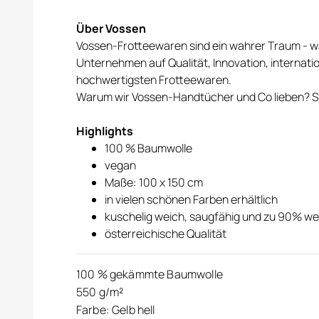
Über Vossen
Vossen-Frotteewaren sind ein wahrer Traum - wa
Unternehmen auf Qualität, Innovation, internati
hochwertigsten Frotteewaren.
Warum wir Vossen-Handtücher und Co lieben? Sie
Highlights
100 % Baumwolle
vegan
Maße: 100 x 150 cm
in vielen schönen Farben erhältlich
kuschelig weich, saugfähig und zu 90% we
österreichische Qualität
100 % gekämmte Baumwolle
550 g/m²
Farbe: Gelb hell