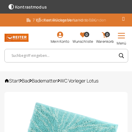
Kontrastmodus
7 Wochen Rückgabe
für Vorteilskunden
0
0
Mein Konto
Wunschliste
Warenkorb
Menü
Suchbegriff, Artikelnummer ...
Start
Bad
Badematten
WC Vorleger Lotus