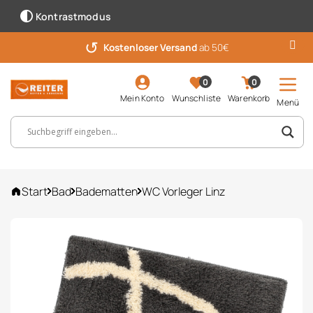
Kontrastmodus
↺
Kostenloser Versand
ab 50€
0
0
Mein Konto
Wunschliste
Warenkorb
Menü
Suchbegriff, Artikelnummer ...
Start
Bad
Badematten
WC Vorleger Linz