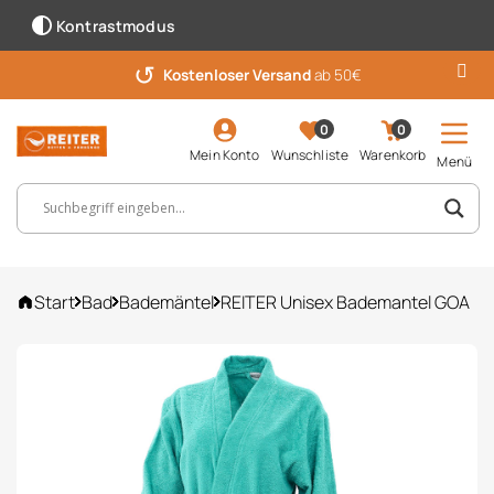
Kontrastmodus
↺
Kostenloser Versand
ab 50€
0
0
Mein Konto
Wunschliste
Warenkorb
Menü
Suchbegriff, Artikelnummer ...
Start
Bad
Bademäntel
REITER Unisex Bademantel GOA